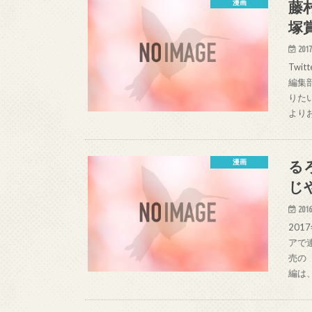
藤
漫画
塚
2017
Tw
編集
りた
より
る
漫画
じ
2016
20
アで
売の
編は