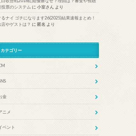
紅白歌合戦2016紅組優勝なぜ？理由は？審査や視聴
者投票のシステム
に
小室さん
より
ぐるナイ ゴチになります26(2025)結果速報まとめ！
お店やゲストは？
に
匿名
より
カテゴリー
CM
SNS
お金
アニメ
イベント