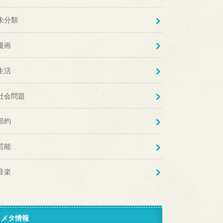
未分類
漫画
生活
社会問題
節約
芸能
音楽
メタ情報