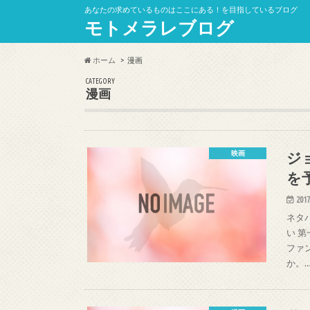
あなたの求めているものはここにある！を目指しているブログ
モトメラレブログ
ホーム
漫画
CATEGORY
漫画
ジ
映画
を
2017
ネタ
い 
ファ
か。