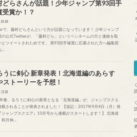
村どらさんが話題！少年ジャンプ第93回手
賞受賞か！？
.05.09
itterで、藤村どらさんという方が話題になっています！ 少年ジャンプ
部の公式Twitterが、「藤村どら」というペンネームの方と連絡を取
いとツイートされためです。 第93回手塚賞に応募された方へ編集部
お…
ろうに剣心 新章発表！北海道編のあらす
やストーリーを予想！
.12.03
17年春、るろうに剣心の新章となる「北海道編」が、ジャンプスクエ
連載されることが発表されました！ 【追記：2017年9月4日（月）発
『ジャンプスクエア』10月号から連載がスタートします！】 北海道
、和月伸…