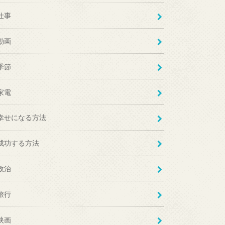
仕事
動画
季節
家電
幸せになる方法
成功する方法
政治
旅行
映画