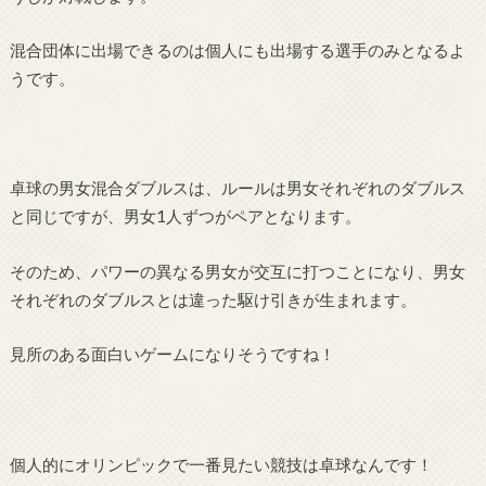
混合団体に出場できるのは個人にも出場する選手のみとなるよ
うです。
卓球の男女混合ダブルスは、ルールは男女それぞれのダブルス
と同じですが、男女1人ずつがペアとなります。
そのため、パワーの異なる男女が交互に打つことになり、男女
それぞれのダブルスとは違った駆け引きが生まれます。
見所のある面白いゲームになりそうですね！
個人的にオリンピックで一番見たい競技は卓球なんです！