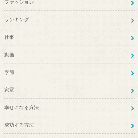
ファッション
ランキング
仕事
動画
季節
家電
幸せになる方法
成功する方法