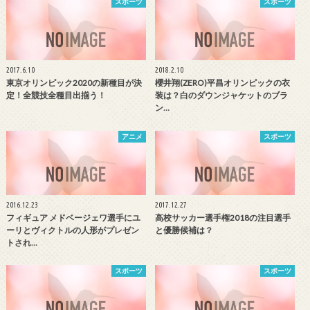
スポーツ
スポーツ
2017.6.10
2018.2.10
東京オリンピック2020の新種目が決
櫻井翔(ZERO)平昌オリンピックの衣
定！全競技全種目出揃う！
装は？白のダウンジャケットのブラ
ン…
アニメ
スポーツ
2016.12.23
2017.12.27
フィギュア メドベージェワ選手にユ
高校サッカー選手権2018の注目選手
ーリとヴィクトルの人形がプレゼン
と優勝候補は？
トされ…
スポーツ
スポーツ