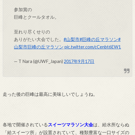
参加賞の
巨峰とクールタオル。
至れり尽くせりの
ありがたい大会でした。
#山梨市
#巨峰の丘マラソン
#
山梨市巨峰の丘マラソン
pic.twitter.com/cCenbt6EW1
— T Nara (@UWF_Japan)
2017年9月17日
走った後の巨峰は最高に美味しいでしょうね。
各地で開催されている
スイーツマラソン大会
は、給水所ならぬ
「給スイーツ所」が設置されていて、種類豊富な一口サイズの