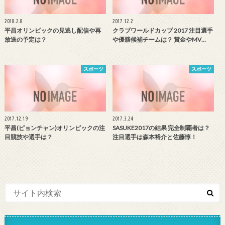
2018.2.8
2017.12.2
平昌オリンピックの見逃し配信や再
クラブワールドカップ 2017 注目選手
放送の予定は？
や優勝候補チームは？ 賞金やMV…
スポーツ
スポーツ
2017.12.19
2017.3.24
平昌(ピョンチャン)オリンピックの注
SASUKE2017の結果 完全制覇者は？
目競技や選手は？
注目選手は森本裕介と佐藤惇！