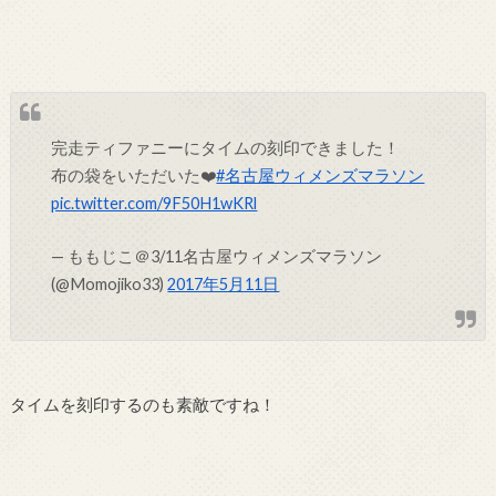
完走ティファニーにタイムの刻印できました！
布の袋をいただいた❤️
#名古屋ウィメンズマラソン
pic.twitter.com/9F50H1wKRl
— ももじこ＠3/11名古屋ウィメンズマラソン
(@Momojiko33)
2017年5月11日
タイムを刻印するのも素敵ですね！