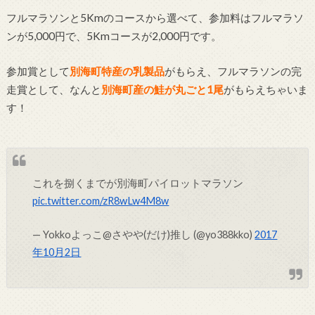
フルマラソンと5Kmのコースから選べて、参加料はフルマラソ
ンが5,000円で、5Kmコースが2,000円です。
参加賞として
別海町特産の乳製品
がもらえ、フルマラソンの完
走賞として、なんと
別海町産の鮭が丸ごと1尾
がもらえちゃいま
す！
これを捌くまでが別海町パイロットマラソン
pic.twitter.com/zR8wLw4M8w
— Yokkoよっこ@さやや(だけ)推し (@yo388kko)
2017
年10月2日