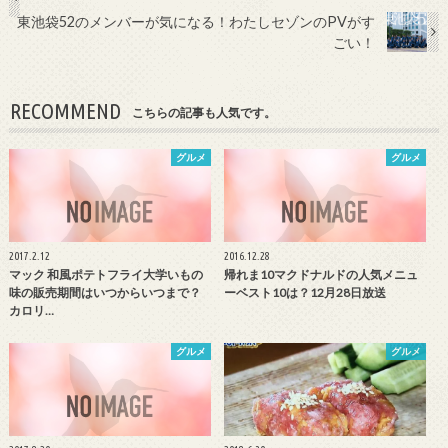
東池袋52のメンバーが気になる！わたしセゾンのPVがす
ごい！
RECOMMEND
こちらの記事も人気です。
グルメ
グルメ
2017.2.12
2016.12.28
マック 和風ポテトフライ大学いもの
帰れま10マクドナルドの人気メニュ
味の販売期間はいつからいつまで？
ーベスト10は？12月28日放送
カロリ…
グルメ
グルメ