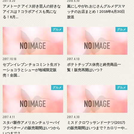
2017.8.20
2018.6.30
アメトーク アイス好き芸人の好きな
嵐にしやがれ おじさんグルメデスマ
アイスは？コラボアイスも気にな
ッチのお店まとめ！2018年6月30日
る！8月…
放送
グルメ
グルメ
2017.10.18
2017.4.10
セブンイレブン チョコミント生ガト
ポテトチップス休売と終売商品一
ーショコラとシューが地域限定販
覧！販売再開はいつ？
売！全国…
グルメ
グルメ
2017.4.11
2017.4.30
スタバ新作アメリカンチェリーパイ
ミスド クロワッサンドーナツ(2017)
フラペチーノの販売期間はいつから
の販売期間はいつまで？カロリーや…
いつまで？