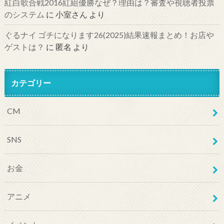
紅白歌合戦2016紅組優勝なぜ？理由は？審査や視聴者投票
のシステム
に
小室さん
より
ぐるナイ ゴチになります26(2025)結果速報まとめ！お店や
ゲストは？
に
匿名
より
カテゴリー
CM
SNS
お金
アニメ