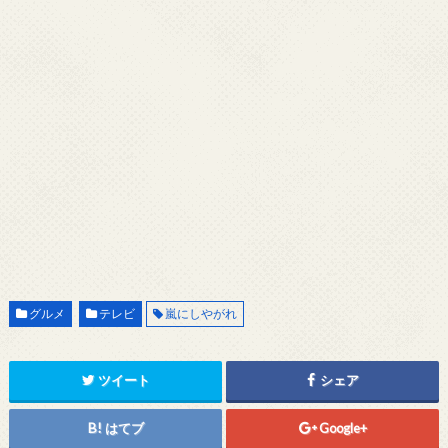
グルメ
テレビ
嵐にしやがれ
ツイート
シェア
はてブ
Google+