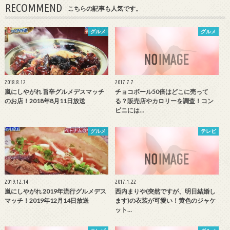
RECOMMEND
こちらの記事も人気です。
グルメ
グルメ
2018.8.12
2017.7.7
嵐にしやがれ 旨辛グルメデスマッチ
チョコボール50倍はどこに売って
のお店！2018年8月11日放送
る？販売店やカロリーを調査！コン
ビニには…
グルメ
テレビ
2019.12.14
2017.1.22
嵐にしやがれ 2019年流行グルメデス
西内まりや(突然ですが、明日結婚し
マッチ！2019年12月14日放送
ます)の衣装が可愛い！黄色のジャケ
ット…