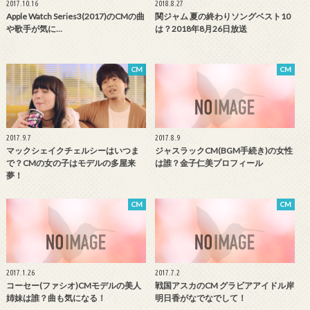
2017.10.16
2018.8.27
Apple Watch Series3(2017)のCMの曲
関ジャム 夏の終わりソングベスト10
や歌手が気に…
は？2018年8月26日放送
CM
CM
2017.9.7
2017.8.9
マックシェイクチェルシーはいつま
ジャスラックCM(BGM手続き)の女性
で？CMの女の子はモデルの多屋来
は誰？金子仁美プロフィール
夢！
CM
CM
2017.1.26
2017.7.2
コーセー(ファシオ)CMモデルの美人
戦国アスカのCM グラビアアイドル岸
姉妹は誰？曲も気になる！
明日香がなでなでして！