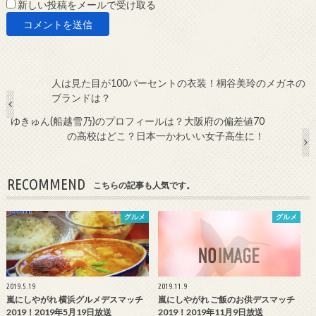
新しい投稿をメールで受け取る
人は見た目が100パーセントの衣装！桐谷美玲のメガネの
ブランドは？
ゆきゅん(船越雪乃)のプロフィールは？大阪府の偏差値70
の高校はどこ？日本一かわいい女子高生に！
RECOMMEND
こちらの記事も人気です。
グルメ
グルメ
2019.5.19
2019.11.9
嵐にしやがれ 横浜グルメデスマッチ
嵐にしやがれ ご飯のお供デスマッチ
2019！2019年5月19日放送
2019！2019年11月9日放送