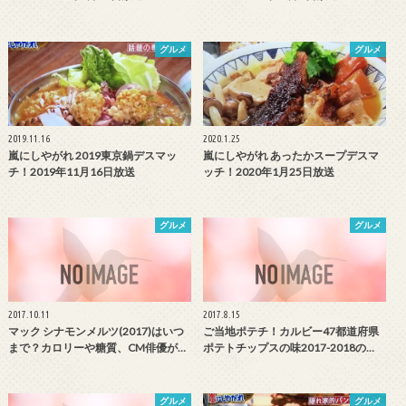
グルメ
グルメ
2019.11.16
2020.1.25
嵐にしやがれ 2019東京鍋デスマッ
嵐にしやがれ あったかスープデスマ
チ！2019年11月16日放送
ッチ！2020年1月25日放送
グルメ
グルメ
2017.10.11
2017.8.15
マック シナモンメルツ(2017)はいつ
ご当地ポテチ！カルビー47都道府県
まで？カロリーや糖質、CM俳優が…
ポテトチップスの味2017-2018の…
グルメ
グルメ