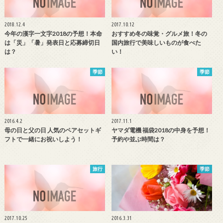
2018.12.4
2017.10.12
今年の漢字一文字2018の予想！本命
おすすめ冬の味覚・グルメ旅！冬の
は「災」「暑」発表日と応募締切日
国内旅行で美味しいものが食べた
は？
い！
季節
季節
2016.4.2
2017.11.1
母の日と父の日 人気のペアセットギ
ヤマダ電機 福袋2018の中身を予想！
フトで一緒にお祝いしよう！
予約や並ぶ時間は？
旅行
季節
2017.10.25
2016.3.31