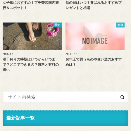
女子旅におすすめ！プチ贅沢国内旅
母の日はいつ？喜ばれるおすすめプ
行＆スポット！
レゼントと相場
季節
お金
2016.4.6
2017.12.31
潮干狩りの時期はいつからいつま
お年玉で買うものや使い道のおすす
で？どこでできるの？無料と有料の
めは？
違い
最新記事一覧