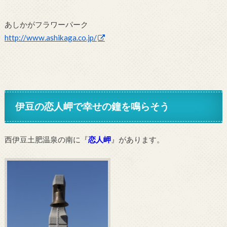
あしかがフラワーパーク
http://www.ashikaga.co.jp/
伊豆の恋人岬で幸せの鐘を鳴らそう
西伊豆土肥温泉の南に『
恋人岬
』があります。