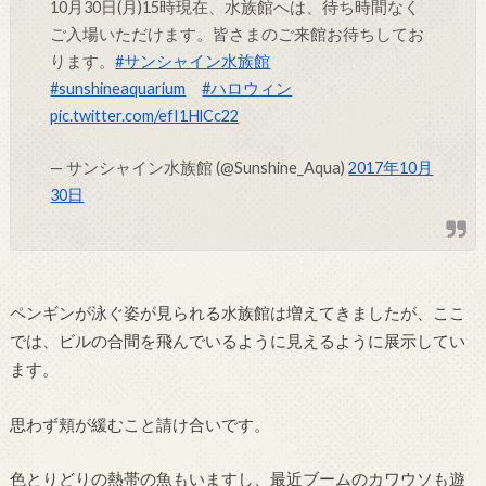
10月30日(月)15時現在、水族館へは、待ち時間なく
ご入場いただけます。皆さまのご来館お待ちしてお
ります。
#サンシャイン水族館
#sunshineaquarium
#ハロウィン
pic.twitter.com/efI1HlCc22
— サンシャイン水族館 (@Sunshine_Aqua)
2017年10月
30日
ペンギンが泳ぐ姿が見られる水族館は増えてきましたが、ここ
では、ビルの合間を飛んでいるように見えるように展示してい
ます。
思わず頬が緩むこと請け合いです。
色とりどりの熱帯の魚もいますし、最近ブームのカワウソも遊