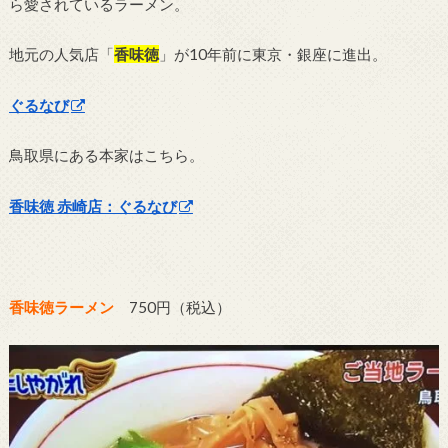
ら愛されているラーメン。
地元の人気店「
香味徳
」が10年前に東京・銀座に進出。
ぐるなび
鳥取県にある本家はこちら。
香味徳 赤崎店：ぐるなび
香味徳ラーメン
750円（税込）