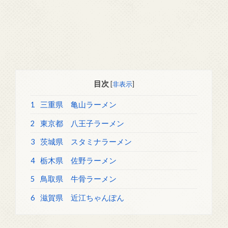
目次
[
非表示
]
1
三重県 亀山ラーメン
2
東京都 八王子ラーメン
3
茨城県 スタミナラーメン
4
栃木県 佐野ラーメン
5
鳥取県 牛骨ラーメン
6
滋賀県 近江ちゃんぽん