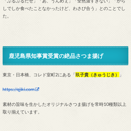
「ぶるぶるだぜ」「あ、うんめぇ」「全然濃すぎない」「から
しでしか食べたことなかったけど、わさび合う」とのことでし
た。
鹿児島県知事賞受賞の絶品さつま揚げ
東京・日本橋、コレド室町2にある「
玖子貴（きゅうじき）
」
https://qjiki.com
素材の旨味を生かしたオリジナルさつま揚げを常時10種類以上
取り揃えています。