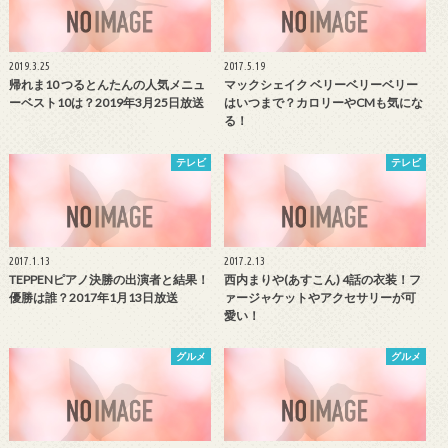
2019.3.25
2017.5.19
帰れま10 つるとんたんの人気メニュ
マックシェイク ベリーベリーベリー
ーベスト10は？2019年3月25日放送
はいつまで？カロリーやCMも気にな
る！
テレビ
テレビ
2017.1.13
2017.2.13
TEPPENピアノ決勝の出演者と結果！
西内まりや(あすこん) 4話の衣装！フ
優勝は誰？2017年1月13日放送
ァージャケットやアクセサリーが可
愛い！
グルメ
グルメ