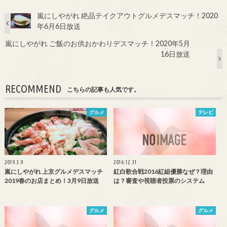
嵐にしやがれ 絶品テイクアウトグルメデスマッチ！2020
年6月6日放送
嵐にしやがれ ご飯のお供おかわりデスマッチ！2020年5月
16日放送
RECOMMEND
こちらの記事も人気です。
グルメ
テレビ
2019.3.9
2016.12.31
嵐にしやがれ 上京グルメデスマッチ
紅白歌合戦2016紅組優勝なぜ？理由
2019春のお店まとめ！3月9日放送
は？審査や視聴者投票のシステム
グルメ
グルメ