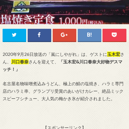
2020年9月26日放送の「嵐にしやがれ」は、ゲストに
玉木宏
さ
ん、
川口春奈
さんを迎えて、
「玉木宏&川口春奈大好物デスマ
ッチ！」
名古屋名物味噌煮込みうどん、極上の鯖の塩焼き、ハラミ専門
店のハラミ串、グランプリ受賞のあいがけカレー、絶品ミック
スビーフシチュー、大人気の梅かき氷が紹介されました。
【スポンサーリンク】