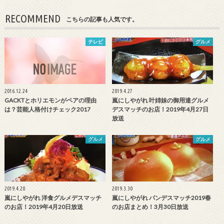
RECOMMEND
こちらの記事も人気です。
テレビ
グルメ
2016.12.24
2019.4.27
GACKTとホリエモンがペアの理由
嵐にしやがれ 叶姉妹の御用達グルメ
は？芸能人格付けチェック2017
デスマッチのお店！2019年4月27日
放送
グルメ
グルメ
2019.4.20
2019.3.30
嵐にしやがれ 洋食グルメデスマッチ
嵐にしやがれ パンデスマッチ2019春
のお店！2019年4月20日放送
のお店まとめ！3月30日放送