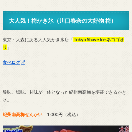
大人気！梅かき氷（川口春奈の大好物 梅）
東京・大森にある大人気かき氷店「
Tokyo Shave Ice ネコゴオ
リ
」
食べログ
酸味、塩味、甘味が一体となった紀州南高梅を堪能できるかき
氷。
紀州南高梅ぜんかい
1,000円（税込）