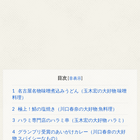
目次
[
非表示
]
1
名古屋名物味噌煮込みうどん（玉木宏の大好物 味噌
料理）
2
極上！鯖の塩焼き（川口春奈の大好物 魚料理）
3
ハラミ専門店のハラミ串（玉木宏の大好物 ハラミ）
4
グランプリ受賞のあいがけカレー（川口春奈の大好
物 スパイシーなもの）