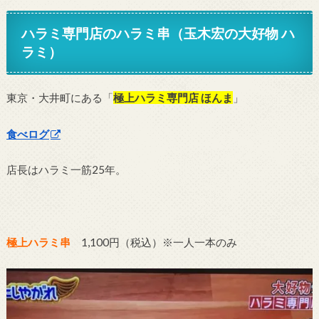
ハラミ専門店のハラミ串（玉木宏の大好物 ハ
ラミ）
東京・大井町にある「
極上ハラミ専門店 ほんま
」
食べログ
店長はハラミ一筋25年。
極上ハラミ串
1,100円（税込）※一人一本のみ